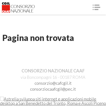
Pagina non trovata
CONSORZIO NAZIONALE CAAF
via Boncompagni 16 - 00187 ROMA
consorzio@cafcgil.it
consorziocaafcgil@pec.it